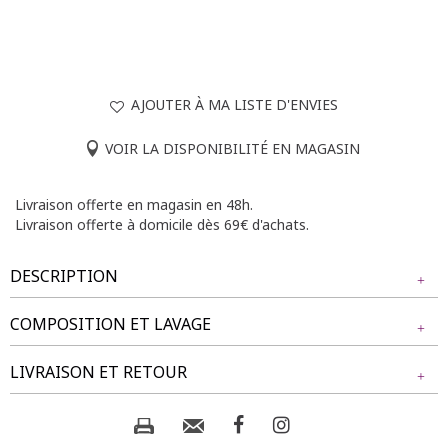
AJOUTER À MA LISTE D'ENVIES
VOIR LA DISPONIBILITÉ EN MAGASIN
Livraison offerte en magasin en 48h.
Livraison offerte à domicile dès 69€ d'achats.
DESCRIPTION
COMPOSITION ET LAVAGE
T-shirt imprimé visages et strass à manches longues et col
rond. Coupe droite. Manches longues. Emmanchures droites.
Tissu principal : 95% POLYESTER, 5% ELASTHANE
LIVRAISON ET RETOUR
Col rond. Imprimé visages façon art linéaire sur fond
multicolore avec strass devant. Tissu en maille extensible.
Fines surpiqûres discrètes en finition du modèle. Base droite.
Composition et lavage :
NOS MODES DE LIVRAISON