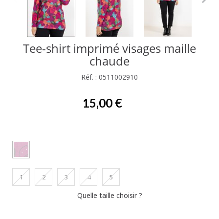
Tee-shirt imprimé visages maille
chaude
Réf. : 0511002910
15,00 €
1
2
3
4
5
Quelle taille choisir ?