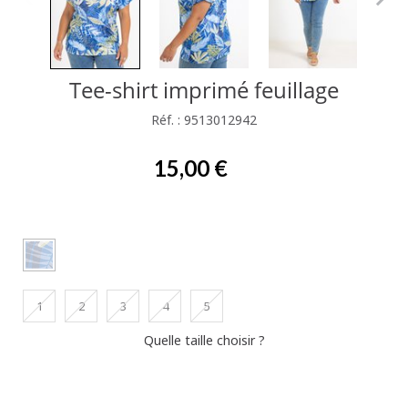
Tee-shirt imprimé feuillage
Réf. : 9513012942
15,00 €
1
2
3
4
5
Quelle taille choisir ?