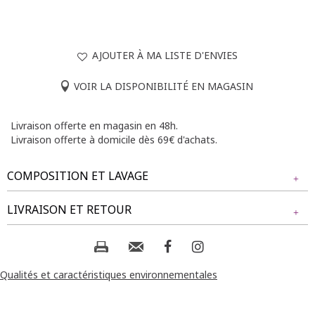
AJOUTER À MA LISTE D'ENVIES
VOIR LA DISPONIBILITÉ EN MAGASIN
Livraison offerte en magasin en 48h.
Livraison offerte à domicile dès 69€ d'achats.
COMPOSITION ET LAVAGE
Tissu principal : 50% VISCOSE, 50% POLYESTER
LIVRAISON ET RETOUR
Composition et lavage :
NOS MODES DE LIVRAISON
Livraison Magasin :
Qualités et caractéristiques environnementales
GRATUIT
2 jours ouvrés