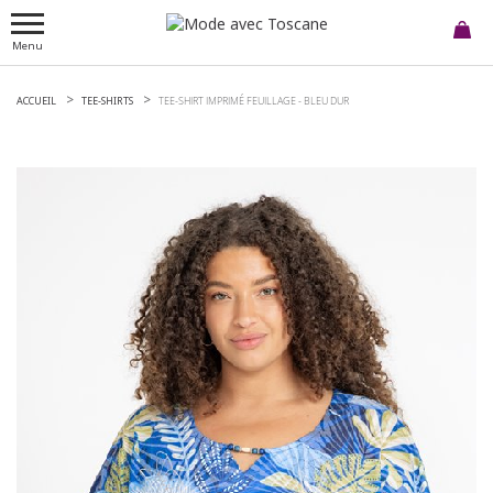
Menu
ACCUEIL
TEE-SHIRTS
TEE-SHIRT IMPRIMÉ FEUILLAGE -
BLEU DUR