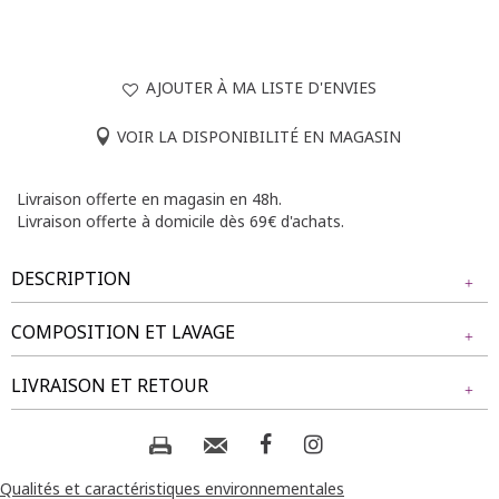
AJOUTER À MA LISTE D'ENVIES
VOIR LA DISPONIBILITÉ EN MAGASIN
Livraison offerte en magasin en 48h.
Livraison offerte à domicile dès 69€ d'achats.
DESCRIPTION
COMPOSITION ET LAVAGE
T-shirt imprimé à manches longues et col en V. Coupe droite.
Manches longues légèrement transparentes avec poignets
Tissu principal : 94% POLYESTER, 6% ELASTHANE
LIVRAISON ET RETOUR
élastiqués. Collier intégré pouvant s'enlever. Imprimé à motif
Manches : 100% POLYESTER
végétal sur l’ensemble. Fronces latérales réglables par lien à
nouer à la base. Longueur standard.
NOS MODES DE LIVRAISON
Composition et lavage :
Notre mannequin Rafa mesure 1m75 et porte un t-shirt
Livraison Magasin :
Qualités et caractéristiques environnementales
taille 1.