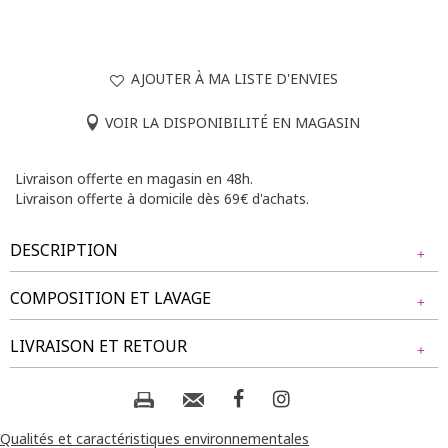
AJOUTER À MA LISTE D'ENVIES
VOIR LA DISPONIBILITÉ EN MAGASIN
Livraison offerte en magasin en 48h.
Livraison offerte à domicile dès 69€ d'achats.
DESCRIPTION
COMPOSITION ET LAVAGE
Pantalon large avec boutons. Coupe droite confortable.
Coloris uni. Matière extensible. Découpe verticale au milieu
Tissu principal : 96% POLYESTER, 4% ELASTHANE
LIVRAISON ET RETOUR
des jambes devant. 2 rangées de 2 bandes ornées d'un
bouton sous la taille devant. Taille élastiquée. Passants pour
ceinture. Coutures discrètes ton sur ton en finition du
Composition et lavage :
NOS MODES DE LIVRAISON
modèle.
Livraison Magasin :
Qualités et caractéristiques environnementales
Notre mannequin Delia mesure 1m71 et porte un pantalon