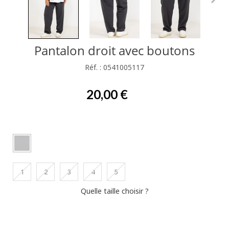
Pantalon droit avec boutons
Réf. : 0541005117
20,00 €
1
2
3
4
5
Quelle taille choisir ?