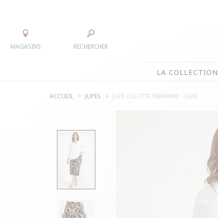
MAGASINS
RECHERCHER
LA COLLECTIO
ACCUEIL
JUPES
JUPE CULOTTE FIBRANNE -
CAFÉ
LA COLLECTION
TEE-SHIRTS
JUPES
CHEMISIERS & TUNIQUES
ACCESS
PULLS & CARDIGANS
PARKAS
VESTES
MANTE
PANTALONS
ROBES