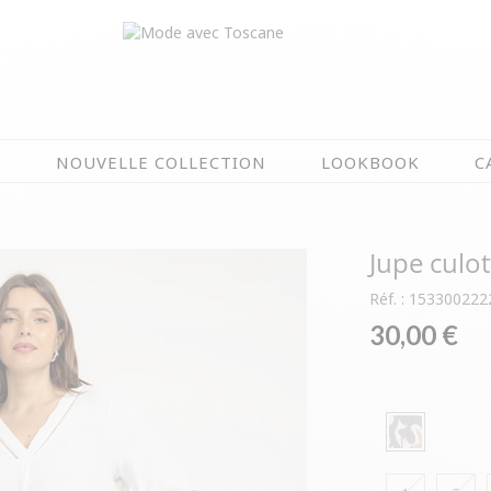
N
NOUVELLE COLLECTION
LOOKBOOK
C
EN CE MOMENT
Jupe culot
ÉTÉ EN FLEURS
OIRES
NOUVELLE COLLECTION
Réf. : 153300222
 & IMPERS
MEILLEURES VENTES
30,00 €
AUX
LES PRIX TOSCANE