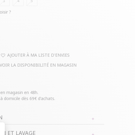
3
4
5
oisir ?
AJOUTER À MA LISTE D'ENVIES
VOIR LA DISPONIBILITÉ EN MAGASIN
e en magasin en 48h.
 à domicile dès 69€ d'achats.
N
N ET LAVAGE
rande taille. Coupe droite avec jambes larges.