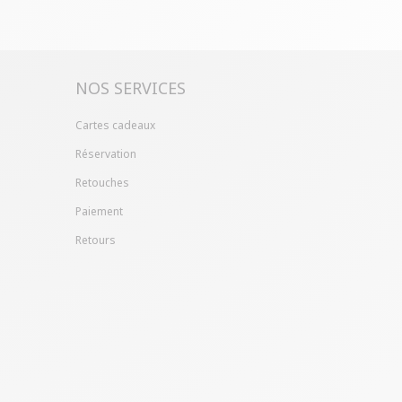
ille ?
Gagnez du temps en échangeant votre
asin avec le bon de livraison/retour disponible
pte client (rubrique "Mes commandes/détails").
NOS SERVICES
Cartes cadeaux
Réservation
Retouches
Paiement
Retours