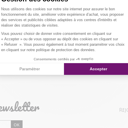
Longueur 7/8. 
Plateforme de Gestion du Consentemen
Nous utilisons des cookies sur notre site internet pour assurer le bon
modèle. Base dr
Tissu principa
LIVRAISON 
fonctionnement du site, améliorer votre expérience d’achat, vous proposer
des services et publicités ciblées adaptées à vos centres d'intérêts et
er l'image pour zoomer
Notre mannequ
Composition et
réaliser des statistiques de visites.
NOS MODES 
culotte taille 1
Axeptio consent
Vous pouvez choisir de donner votre consentement en cliquant sur
Livraison Maga
Qualités et cara
« Accepter » ou de vous opposer au dépôt des cookies en cliquant sur
« Refuser ». Vous pouvez également à tout moment paramétrer vos choix
en cliquant sur notre politique de protection des données.
Colissimo Point
Consentements certifiés par
Paramétrer
Accepter
Colissimo Domi
RETOUR SIMP
ewsletter
Vous avez chan
Rej
magasin ou à vo
livraison/retou
OK
"Mes commande