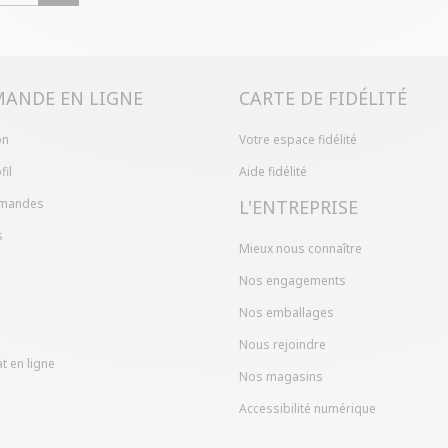
Problème de ta
produit en mag
dans votre com
ANDE EN LIGNE
CARTE DE FIDÉLITÉ
on
Votre espace fidélité
fil
Aide fidélité
mandes
L'ENTREPRISE
s
Mieux nous connaître
Nos engagements
Nos emballages
Nous rejoindre
t en ligne
Nos magasins
Accessibilité numérique