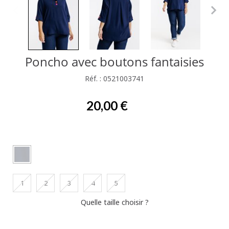
Poncho avec boutons fantaisies
Réf. : 0521003741
20,00 €
1
2
3
4
5
Quelle taille choisir ?