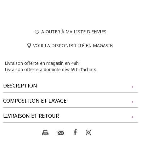
AJOUTER À MA LISTE D'ENVIES
VOIR LA DISPONIBILITÉ EN MAGASIN
Livraison offerte en magasin en 48h.
Livraison offerte à domicile dès 69€ d'achats.
DESCRIPTION
COMPOSITION ET LAVAGE
Chemisier uni à manches coudes. Coupe ample. Col chemise
avec patte partiellement boutonnée sur le devant. Deux
Tissu principal : 100% POLYESTER
LIVRAISON ET RETOUR
boutons contrastants sur la patte de boutonnage et deux
boutons décoratifs sur les manches. Fente d’aisance au dos.
Base arrondie. Tissu à effet légèrement froissé.
Composition et lavage :
NOS MODES DE LIVRAISON