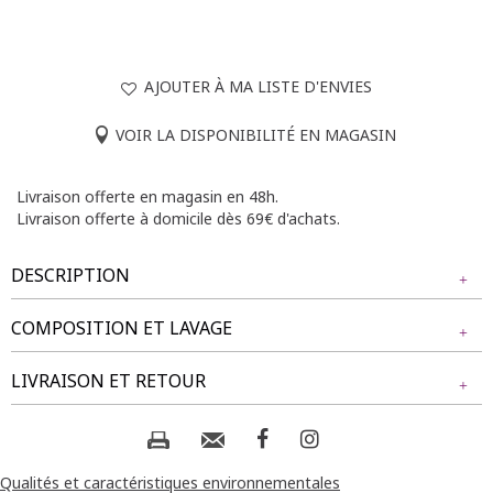
AJOUTER À MA LISTE D'ENVIES
VOIR LA DISPONIBILITÉ EN MAGASIN
Livraison offerte en magasin en 48h.
Livraison offerte à domicile dès 69€ d'achats.
DESCRIPTION
COMPOSITION ET LAVAGE
Chemisier imprimé à manches 3/4. Coupe droite. Col en V
avec patte de boutonnage partielle. Une poche poitrine
Tissu principal : 98% VISCOSE, 2% FIBRE METALLIQUE
LIVRAISON ET RETOUR
plaquée sans rabat. Imprimé floral multicolore sur l’ensemble
du modèle. Effet de texture striée avec fils brillants intégrés.
Base arrondie.
Composition et lavage :
NOS MODES DE LIVRAISON
Notre mannequin Rafa mesure 1m75 et porte une chemise
Livraison Magasin :
Qualités et caractéristiques environnementales
taille 1.