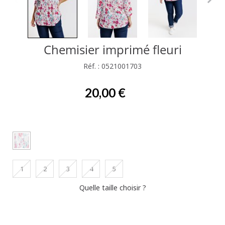
Chemisier imprimé fleuri
Réf. : 0521001703
20,00 €
1
2
3
4
5
Quelle taille choisir ?