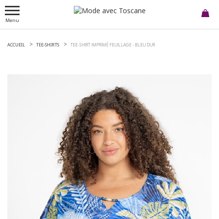
Menu
ACCUEIL
TEE-SHIRTS
TEE-SHIRT IMPRIMÉ FEUILLAGE -
BLEU DUR