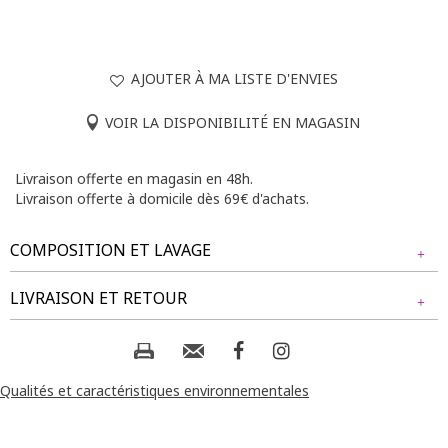
AJOUTER À MA LISTE D'ENVIES
VOIR LA DISPONIBILITÉ EN MAGASIN
Livraison offerte en magasin en 48h.
Livraison offerte à domicile dès 69€ d'achats.
COMPOSITION ET LAVAGE
Tissu principal : 50% VISCOSE, 50% POLYESTER
LIVRAISON ET RETOUR
Composition et lavage :
NOS MODES DE LIVRAISON
Livraison Magasin :
Qualités et caractéristiques environnementales
GRATUIT
2 jours ouvrés