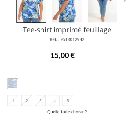
Tee-shirt imprimé feuillage
Réf. : 9513012942
15,00 €
1
2
3
4
5
Quelle taille choisir ?