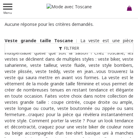
Menu
Aucune réponse pour les critères demandés.
Veste grande taille Toscane
: La veste est une pièce
incontournable dans la garde-robe des femmes et un
FILTRER
indispensable quelle que soit la saison ! Chez Toscane, les
vestes se déclinent dans de multiples styles : veste biker, veste
saharienne, veste tailleur, veste fluide, veste style bombers,
veste plissée, veste teddy, veste en jean…vous trouverez la
veste qui saura mettre en avant vos formes. La veste est le
vêtement de la mode grande taille féminine et vous permet de
créer de nombreuses tenues en restant tendance et élégante
en toute occasion. Faites votre choix dans notre collection de
vestes grande taille : coupe cintrée, coupe droite ou ample,
veste longue ou courte, veste boutonnée ou zippée ou sans
fermeture…craquez pour la pièce qui révèlera instantanément
votre style. Comment porter la veste ? Pour un look tendance
et décontracté, craquez pour une veste biker de couleur noire
ou beige accompagnée d’un tee-shirt basique uni à manches