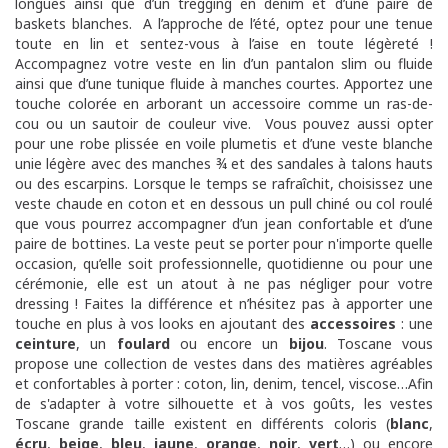
longues ainsi que d’un tregging en denim et d’une paire de
baskets blanches. A l’approche de l’été, optez pour une tenue
toute en lin et sentez-vous à l’aise en toute légèreté !
Accompagnez votre veste en lin d’un pantalon slim ou fluide
ainsi que d’une tunique fluide à manches courtes. Apportez une
touche colorée en arborant un accessoire comme un ras-de-
cou ou un sautoir de couleur vive. Vous pouvez aussi opter
pour une robe plissée en voile plumetis et d’une veste blanche
unie légère avec des manches ¾ et des sandales à talons hauts
ou des escarpins. Lorsque le temps se rafraîchit, choisissez une
veste chaude en coton et en dessous un pull chiné ou col roulé
que vous pourrez accompagner d’un jean confortable et d’une
paire de bottines. La veste peut se porter pour n'importe quelle
occasion, qu’elle soit professionnelle, quotidienne ou pour une
cérémonie, elle est un atout à ne pas négliger pour votre
dressing ! Faites la différence et n’hésitez pas à apporter une
touche en plus à vos looks en ajoutant des
accessoires
: une
ceinture
, un
foulard
ou encore un
bijou
. Toscane vous
propose une collection de vestes dans des matières agréables
et confortables à porter : coton, lin, denim, tencel, viscose…Afin
de s'adapter à votre silhouette et à vos goûts, les vestes
Toscane grande taille existent en différents coloris (
blanc
,
écru
,
beige
,
bleu
,
jaune
,
orange
,
noir
,
vert
…) ou encore