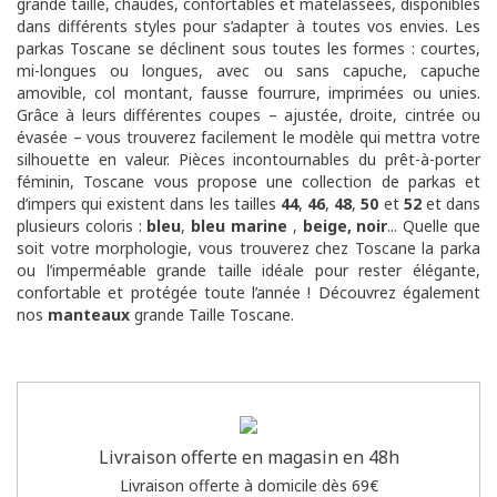
grande taille, chaudes, confortables et matelassées, disponibles
dans différents styles pour s’adapter à toutes vos envies. Les
parkas Toscane se déclinent sous toutes les formes : courtes,
mi-longues ou longues, avec ou sans capuche, capuche
amovible, col montant, fausse fourrure, imprimées ou unies.
Grâce à leurs différentes coupes – ajustée, droite, cintrée ou
évasée – vous trouverez facilement le modèle qui mettra votre
silhouette en valeur. Pièces incontournables du prêt-à-porter
féminin, Toscane vous propose une collection de parkas et
d’impers qui existent dans les tailles
44
,
46
,
48
,
50
et
52
et dans
plusieurs coloris :
bleu
,
bleu marine
,
beige
,
noir
...
Quelle que
soit votre morphologie, vous trouverez chez Toscane la parka
ou l’imperméable grande taille idéale pour rester élégante,
confortable et protégée toute l’année ! Découvrez également
nos
manteaux
grande Taille Toscane.
Livraison offerte en magasin en 48h
Livraison offerte à domicile dès 69€