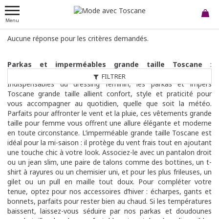
Menu
Aucune réponse pour les critères demandés.
Parkas et imperméables grande taille Toscane
:
Découvrez les imperméables et parkas de chez Toscane !
FILTRER
Indispensables du dressing féminin, les parkas et impers
Toscane grande taille allient confort, style et praticité pour
vous accompagner au quotidien, quelle que soit la météo.
Parfaits pour affronter le vent et la pluie, ces vêtements grande
taille pour femme vous offrent une allure élégante et moderne
en toute circonstance. L’imperméable grande taille Toscane est
idéal pour la mi-saison : il protège du vent frais tout en ajoutant
une touche chic à votre look. Associez-le avec un pantalon droit
ou un jean slim, une paire de talons comme des bottines, un t-
shirt à rayures ou un chemisier uni, et pour les plus frileuses, un
gilet ou un pull en maille tout doux. Pour compléter votre
tenue, optez pour nos accessoires d’hiver : écharpes, gants et
bonnets, parfaits pour rester bien au chaud. Si les températures
baissent, laissez-vous séduire par nos parkas et doudounes