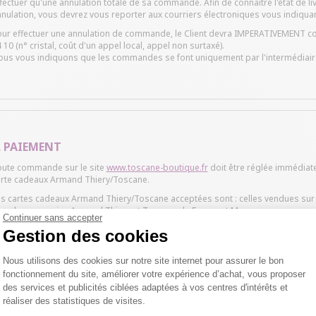
fectuer qu'une annulation totale de sa commande. Afin de connaître l'état de liv
nulation, vous devrez vous reporter aux courriers électroniques vous indiquan
ur effectuer une annulation de commande, le Client devra IMPERATIVEMENT cont
 10 (n° cristal, coût d'un appel local, appel non surtaxé).
us vous indiquons que les commandes se font uniquement par l'intermédiaire 
. PAIEMENT
oute commande sur le site
www.toscane-boutique.fr
doit être réglée immédiate
rte cadeaux Armand Thiery/Toscane.
s cartes cadeaux Armand Thiery/Toscane acceptées sont : celles vendues su
ns les magasins Armand Thiery et Toscane de France et Monaco.
Continuer sans accepter
s cartes bancaires ou de crédit acceptées sont : Mastercard, Visa, Maestro.
Gestion des cookies
expédition de la commande ne s'effectue qu'après vérification du mode de paie
rte.
Plateforme de Gestion du Consentemen
 carte bancaire est débitée à la préparation de la commande.
Nous utilisons des cookies sur notre site internet pour assurer le bon
 carte cadeaux Armand Thiery est considéré comme repris, utilisé, dés récep
fonctionnement du site, améliorer votre expérience d’achat, vous proposer
des services et publicités ciblées adaptées à vos centres d'intérêts et
ÉCURISATION DES PAIEMENTS :
in d'assurer la sécurité des paiements, le site
réaliser des statistiques de visites.
www.toscane-boutique.fr
utilise
rme de sécurité SSL. Lors de la finalisation de sa commande, l'internaute dev
Axeptio consent