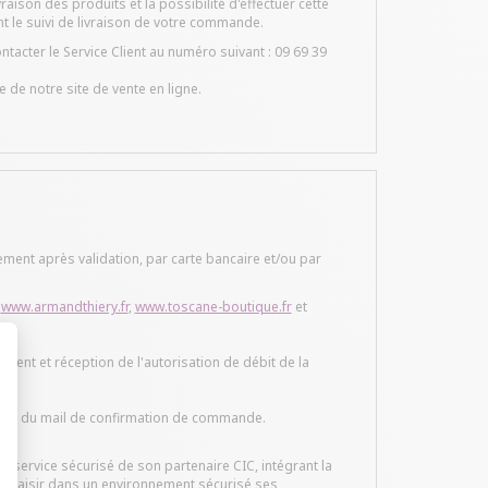
raison des produits et la possibilité d'effectuer cette
t le suivi de livraison de votre commande.
acter le Service Client au numéro suivant : 09 69 39
de notre site de vente en ligne.
ment après validation, par carte bancaire et/ou par
r
www.armandthiery.fr
,
www.toscane-boutique.fr
et
ment et réception de l'autorisation de débit de la
t : Personnalisez vos Options
tion du mail de confirmation de commande.
 le service sécurisé de son partenaire CIC, intégrant la
ra saisir dans un environnement sécurisé ses