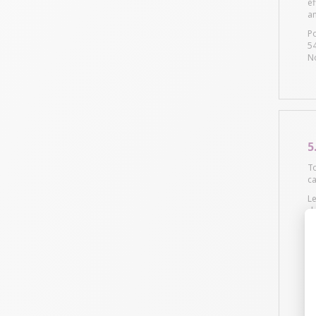
ef
an
Po
54
No
5
T
ca
Le
da
Le
L'
ca
La
La
S
Af
no