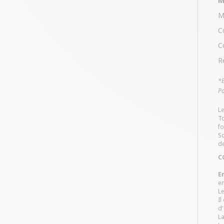
M
M
C
C
R
*E
Po
Le
To
fo
So
de
C
E
en
Le
Il
d'
La