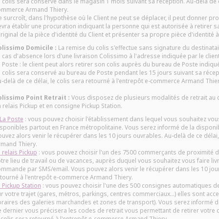
 colis sera conservé dans le magasin 1 mois suivant sa réception. Au-delà de ce 
ommerce Armand Thiery.
 surcroît, dans l'hypothèse où le Client ne peut se déplacer, il peut donner pr
vra établir une procuration indiquant la personne qui est autorisée à retirer 
original de la pièce d'identité du Client et présenter sa propre pièce d'identit
olissimo Domicile :
La remise du colis s'effectue sans signature du destinatai
 cas d'absence lors d'une livraison Colissimo à l'adresse indiquée par le cl
 Poste : le client peut alors retirer son colis auprès du bureau de Poste indiqué
 colis sera conservé au bureau de Poste pendant les 15 jours suivant sa récep
-delà de ce délai, le colis sera retourné à l'entrepôt e-commerce Armand Thier
olissimo Point Retrait :
Vous disposez de plusieurs modalités de retrait au 
 relais Pickup et en consigne Pickup Station.
La Poste
: vous pouvez choisir l'établissement dans lequel vous souhaitez vous
sponibles partout en France métropolitaine. Vous serez informé de la dispon
uvez alors venir le récupérer dans les 10 jours ouvrables. Au-delà de ce délai
rmand Thiery.
 relais Pickup
: vous pouvez choisir l'un des 7500 commerçants de proximité du
tre lieu de travail ou de vacances, auprès duquel vous souhaitez vous faire livr
mmande par SMS/email. Vous pouvez alors venir le récupérer dans les 10 jours 
tourné à l'entrepôt e-commerce Armand Thiery.
 Pickup Station
: vous pouvez choisir l'une des 500 consignes automatiques de 
r votre trajet (gares, métros, parkings, centres commerciaux...) elles sont ac
raires des galeries marchandes et zones de transport). Vous serez informé d
 dernier vous précisera les codes de retrait vous permettant de retirer votre c
 colis sera retourné à l'entrepôt e-commerce Armand Thiery.