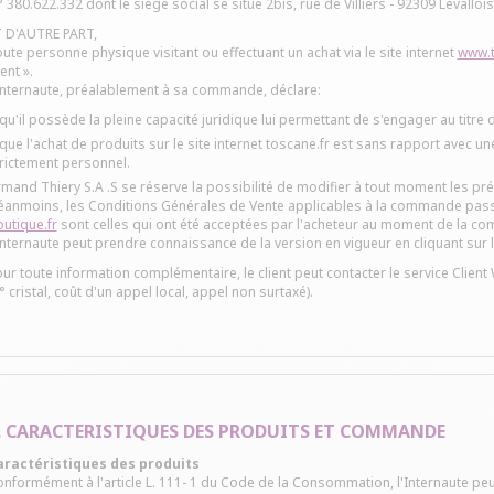
 380.622.332 dont le siège social se situe 2bis, rue de Villiers - 92309 Leval
 D'AUTRE PART,
ute personne physique visitant ou effectuant un achat via le site internet
www.t
ient ».
internaute, préalablement à sa commande, déclare:
qu'il possède la pleine capacité juridique lui permettant de s'engager au titr
que l'achat de produits sur le site internet toscane.fr est sans rapport avec une
rictement personnel.
mand Thiery S.A .S se réserve la possibilité de modifier à tout moment les p
anmoins, les Conditions Générales de Vente applicables à la commande passée 
utique.fr
sont celles qui ont été acceptées par l'acheteur au moment de la c
internaute peut prendre connaissance de la version en vigueur en cliquant sur le
ur toute information complémentaire, le client peut contacter le service Clien
° cristal, coût d'un appel local, appel non surtaxé).
. CARACTERISTIQUES DES PRODUITS ET COMMANDE
aractéristiques des produits
nformément à l'article L. 111- 1 du Code de la Consommation, l'Internaute p