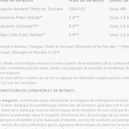
ode de livraison
Frais de livraison
Délais de
agasin Armand Thiery et Toscane
GRATUIT
Sous 48h
olissimo Point Retrait*
5 €**
Sous 3 à 5
olissimo Domicile***
8 €**
Sous 3 à 5
elais Colis Point Retrait*
5 €**
Sous 3 à 5
xcepté le Benelux, l'Espagne, l'Italie, le Portugal, l'Allemagne et les Pays‑Bas. **Off
rtugal, Allemagne et Pays‑Bas 12,50 €.
s délais sont indiqués en jours ouvrés à partir de la validation de la command
ute commande passée avant 23h00, est préparée et expédiée le lendemain (ho
rce majeure.
nt considérés comme cas de force majeure les éléments remplissant les critè
 la Cour de Cassation.
ONDITIONS DE LIVRAISON ET DE RETRAIT :
n magasin :
L'internaute peut sélectionner un magasin de l'entreprise Arma
 France, Belgique et Luxembourg) comme lieu de livraison, quel que soit le 
 client sera averti par courrier électronique de la réception de son colis par l
 devra se présenter dans le magasin sélectionné lors du passage de sa comman
une pièce d'identité (Carte Nationale d'identité, permis de conduire ou passepo
 remise du colis s'effectuera après signature électronique du client sur le ter