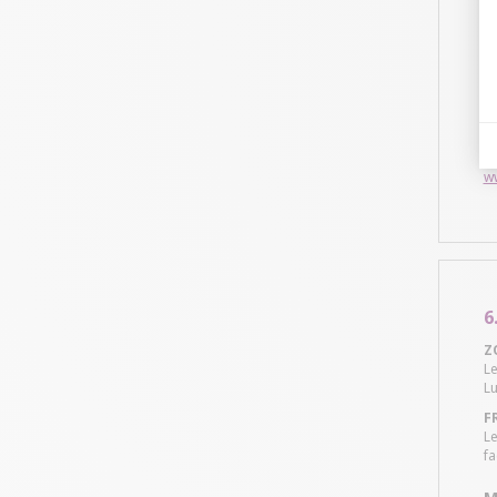
do
CI
L'
pr
Ce
F
Af
le
w
6
Z
Le
Lu
F
Le
fa