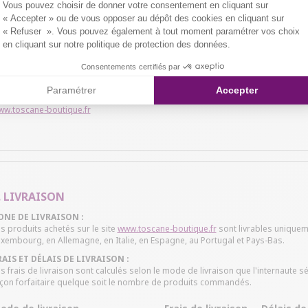
Vous pouvez choisir de donner votre consentement en cliquant sur
nnées confidentielles : son numéro de carte, sa date d'expiration et le crypto
« Accepter » ou de vous opposer au dépôt des cookies en cliquant sur
C est le seul, à travers son espace sécurisé, à avoir connaissance des informa
« Refuser ». Vous pouvez également à tout moment paramétrer vos choix
apparition de « https: //... » dans la zone de l'adresse URL du site et le picto
euve.
en cliquant sur notre politique de protection des données.
s informations ne transitent en aucune manière sur le site
www.toscane-boutiq
Consentements certifiés par
RAUDE BANCAIRE :
in d'éviter toute utilisation frauduleuse des cartes bancaires, Armand Thiery se
Paramétrer
Accepter
 client et de s'assurer que la personne dont le compte bancaire est débité est 
ww.toscane-boutique.fr
. LIVRAISON
ONE DE LIVRAISON :
s produits achetés sur le site
www.toscane-boutique.fr
sont livrables uniquem
xembourg, en Allemagne, en Italie, en Espagne, au Portugal et Pays-Bas.
RAIS ET DÉLAIS DE LIVRAISON :
s frais de livraison sont calculés selon le mode de livraison que l'internaute
çon forfaitaire quelque soit le nombre de produits commandés.