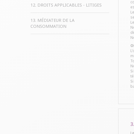
co
12. DROITS APPLICABLES - LITIGES
es
Le
se
13. MÉDIATEUR DE LA
Le
CONSOMMATION
No
dé
No
Of
L'
mé
To
No
Si
té
Si
ba
3
Le