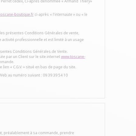
lois Perret cedex, Ci-après dénommée « Armand Thiery»
oscane-boutique.fr
ci-après « l'internaute » ou « le
e des présentes Conditions Générales de vente,
 activité professionnelle et est limité à un usage
résentes Conditions Générales de Vente.
par un Client sur le site internet
www.toscane-
ommande.
 lien « C.G.V. » situé en bas de page du site.
t Web au numéro suivant : 09 39 39 54 10
eut, préalablement à sa commande, prendre