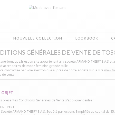
N
NOUVELLE COLLECTION
LOOKBOOK
C
DITIONS GÉNÉRALES DE VENTE DE TO
EN CE MOMENT
ane-boutique.fr
est un site appartenant à la société ARMAND THIERY S.A.S et aya
ÉTÉ EN FLEURS
 d'accessoires de mode féminins grande taille.
OIRES
NOUVELLE COLLECTION
te contractée par voie électronique auprès de notre société sur le site
www.to
s de vente.
 & IMPERS
MEILLEURES VENTES
AUX
LES PRIX TOSCANE
. OBJET
s présentes Conditions Générales de Vente s'appliquent entre :
'UNE PART
 Société ARMAND THIERY S.A.S, Société par Actions Simplifiée au capital de 25.