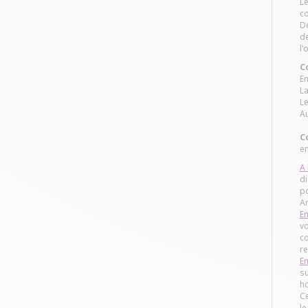
Le
c
De
de
l'
C
En
La
Le
Au
C
en
A 
di
po
A
En
vo
co
re
En
su
ho
Ce
le