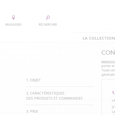
MAGASINS
RECHERCHER
LA COLLECTIO
CON
LA COLLECTION
TEE-SHIRTS
JUPES
www.tosc
porter et
CHEMISIERS & TUNIQUES
ACCESS
Toute ven
générale
PULLS & CARDIGANS
PARKAS
1. OBJET
VESTES
MANTE
1
PANTALONS
2. CARACTÉRISTIQUES
DES PRODUITS ET COMMANDES
ROBES
Le
D
3. PRIX
La