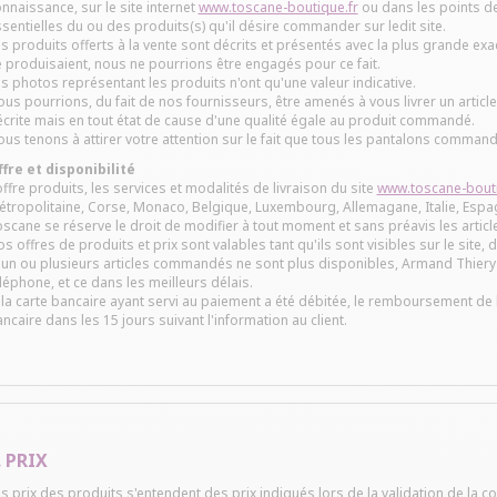
nnaissance, sur le site internet
www.toscane-boutique.fr
ou dans les points de
sentielles du ou des produits(s) qu'il désire commander sur ledit site.
s produits offerts à la vente sont décrits et présentés avec la plus grande ex
 produisaient, nous ne pourrions être engagés pour ce fait.
s photos représentant les produits n'ont qu'une valeur indicative.
us pourrions, du fait de nos fournisseurs, être amenés à vous livrer un articl
crite mais en tout état de cause d'une qualité égale au produit commandé.
us tenons à attirer votre attention sur le fait que tous les pantalons commandé
fre et disponibilité
offre produits, les services et modalités de livraison du site
www.toscane-bouti
tropolitaine, Corse, Monaco, Belgique, Luxembourg, Allemagane, Italie, Espag
scane se réserve le droit de modifier à tout moment et sans préavis les article
s offres de produits et prix sont valables tant qu'ils sont visibles sur le site,
 un ou plusieurs articles commandés ne sont plus disponibles, Armand Thiery 
léphone, et ce dans les meilleurs délais.
 la carte bancaire ayant servi au paiement a été débitée, le remboursement de
ncaire dans les 15 jours suivant l'information au client.
. PRIX
s prix des produits s'entendent des prix indiqués lors de la validation de la 