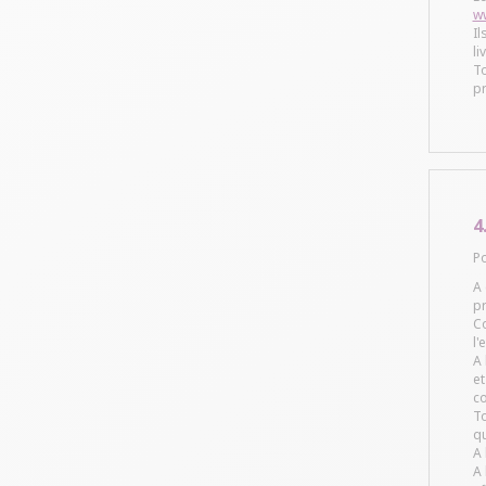
w
Il
li
To
p
4
Po
A
pr
Co
l'
A 
et
co
To
qu
A 
A 