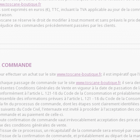
ww.toscane-boutique.fr
s sont exprimés en euros (€), TTC, incluant la TVA applicable au jour de la co
vraison.
scane se réserve le droit de modifier à tout moment et sans préavis le prix des
réjudice des commandes précédemment passées par les clients.
. COMMANDE
ur effectuer un achat sur le site
www.toscane-boutique.fr
, il est impératif que 
 chaque passage de commande sur le site
www.toscane-boutique.fr
, il sera d
ésentes Conditions Générales de Vente en vigueur à la date de passation de
nformément à l'article L. 121-18 du Code de la Consommation et préalableme
ensemble des informations prévues à l'article L. 121 - 18 du Code de la Conso
la fin du processus de commande, dont les étapes sont clairement identifiée
 suivants du Code Civil, l'internaute est invité à procéder à l'acceptation des 
mmande et au paiement de celle-ci.
ute confirmation de commande vaut irrévocablement acceptation des prix et 
e des conditions générales de vente.
l'issue de ce processus, un récapitulatif de la commande sera envoyé par courr
l'issue de la confirmation de commande, et préalablement au départ de la mar