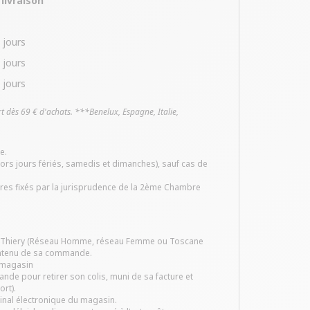
 livraison
 jours
 jours
 jours
ert dès 69 € d'achats. ***Benelux, Espagne, Italie,
e.
rs jours fériés, samedis et dimanches), sauf cas de
res fixés par la jurisprudence de la 2ème Chambre
nd Thiery (Réseau Homme, réseau Femme ou Toscane
contenu de sa commande.
e magasin
de pour retirer son colis, muni de sa facture et
rt).
minal électronique du magasin.