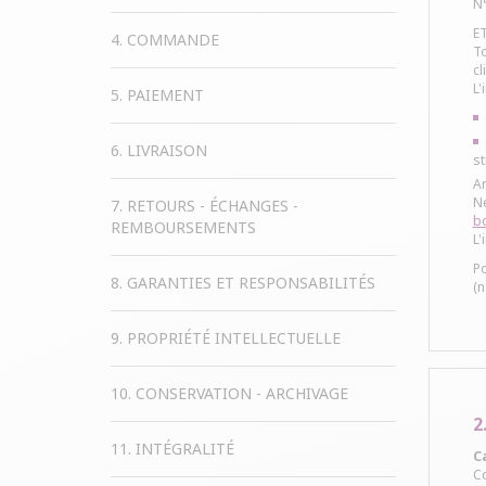
N°
ET
4. COMMANDE
To
cl
L'
5. PAIEMENT
6. LIVRAISON
st
Ar
Né
7. RETOURS - ÉCHANGES -
bo
REMBOURSEMENTS
L'
Po
8. GARANTIES ET RESPONSABILITÉS
(n
9. PROPRIÉTÉ INTELLECTUELLE
10. CONSERVATION - ARCHIVAGE
2
11. INTÉGRALITÉ
C
Co