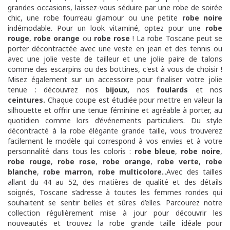
grandes occasions, laissez-vous séduire par une robe de soirée
chic, une robe fourreau glamour ou une petite
robe noire
indémodable. Pour un look vitaminé, optez pour une
robe
rouge
,
robe orange
ou
robe rose
! La robe Toscane peut se
porter décontractée avec une veste en jean et des tennis ou
avec une jolie veste de tailleur et une jolie paire de talons
comme des escarpins ou des bottines, c'est à vous de choisir !
Misez également sur un accessoire pour finaliser votre jolie
tenue : découvrez nos
bijoux
,
nos
foulards
et nos
ceintures
.
Chaque coupe est étudiée pour mettre en valeur la
silhouette et offrir une tenue féminine et agréable à porter, au
quotidien comme lors d’événements particuliers. Du style
décontracté à la robe élégante grande taille, vous trouverez
facilement le modèle qui correspond à vos envies et à votre
personnalité dans tous les coloris :
robe bleue
,
robe noire
,
robe rouge
,
robe rose
,
robe orange
,
robe verte
,
robe
blanche
,
robe marron
,
robe multicolore
...Avec des tailles
allant du 44 au 52, des matières de qualité et des détails
soignés, Toscane s’adresse à toutes les femmes rondes qui
souhaitent se sentir belles et sûres d’elles. Parcourez notre
collection régulièrement mise à jour pour découvrir les
nouveautés et trouvez la robe grande taille idéale pour