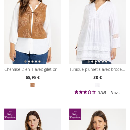
chemise 2-en-1 avec gilet brodé
tunique plumetis avec broderies
65
,95 €
30
€
3.3
/
5
-
3
avis