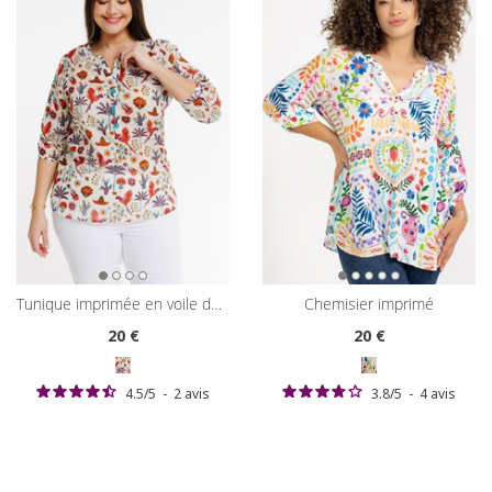
tunique imprimée en voile de coton
chemisier imprimé
20
€
20
€
4.5
/
5
-
2
avis
3.8
/
5
-
4
avis