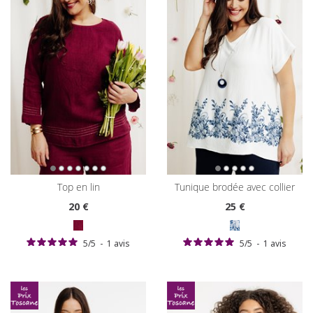
top en lin
tunique brodée avec collier
20
€
25
€
5
/
5
-
1
avis
5
/
5
-
1
avis