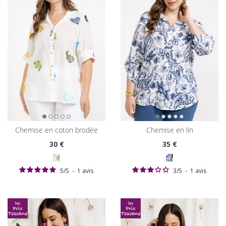
chemise en coton brodée
chemise en lin
30
€
35
€
5
/
5
-
1
avis
3
/
5
-
1
avis