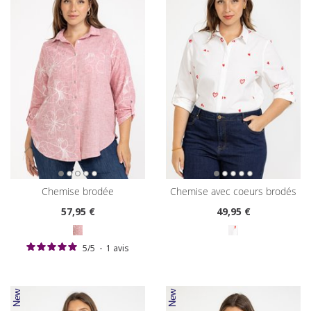
chemise brodée
chemise avec coeurs brodés
57
,95 €
49
,95 €
5
/
5
-
1
avis