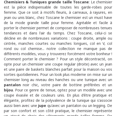
Chemisiers & Tuniques grande taille Toscane
: Le chemisier
est la pièce indispensable de toutes les garde-robes pour
femme. Que ce soit à motifs fleuris, à carreaux, à rayures, en
jean ou unis blanc, chez Toscane le chemisier est un must have
de la mode grande taille pour femme. Agréable et facile à
porter le chemisier permet de composer de nombreuses tenues
tendances et dans l'air du temps. Chez Toscane, celui-ci se
décline en de nombreuses variations : coupe droite, ample ou
cintrée, manches courtes ou manches longues, col en V, col
rond ou col chemise... notre collection ne manque pas de
différents modèles, vous y trouverez forcément votre bonheur !
Comment porter le chemisier ? Pour un style décontracté, on
opte pour un chemisier une coupe regular (droite) avec un jean
et une paire de baskets blanches parfait pour la maison ou vos
sorties quotidiennes. Pour un look plus moderne on mise sur un
chemisier long au niveau des hanches ou une tunique avec un
pantalon
noir chic, votre paire de bottine préférées et un
bijou
. Pour ce genre de tenue, optez pour un modèle avec une
coupe évasée et de couleurs unis. En plus d'être pratique et
élégante, profitez de la polyvalence de la tunique qui s'associe
aussi bien avec une
jupe
qu'avec un pantalon ou un legging. De
par son confort et son côté pratique, le chemisier représente
un atout de choix des vêtements grande tailles femme. De