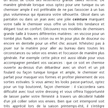
manière générale lorsque vous optez pour une tunique ou un
chemisier ample il est préférable de ne pas l'associer à un bas
plus volumineux qui épaissira votre silhouette. Glissé dans un
pantalon ou dans un jean avec une jolie
ceinture
marquant
votre taille le chemisier vous offre un look très tendance et
élégant tout en confort. Découvrez nos modèles de chemisiers
grande taille à travers différentes matières : e
n viscose pour un
tombé plus fluide, en coton ou en lin pour plus de douceur ou
encore en dentelle pour un effet chic assuré. N'hésitez pas à
jouer sur la matière pour aller au bureau dans toutes les
circonstances ou selon vos envies et l'occasion de manière plus
générale. Par exemple cette pièce est aussi idéale pour vous
accompagner pendant vos vacances : que ce soit en chemise
ouverte au-dessus d'un débardeur avec un short et un joli
foulard ou façon tunique longue et ample, le chemisier est
parfait pour masquer vos formes et profiter pleinement de vos
sorties estivales.
Si vous aimez les looks passe-partout, optez
pour un top boutonné, façon chemisier : il s'accordera sans
difficulté avec tout votre dressing et vous offrira l'opportunité
de laisser parler votre féminité à travers un décolleté habillé
d'un joli collier selon vos envies.
Bien que cet intemporel soit
très apprécié lors de la saison printemps-été, il s'intègre