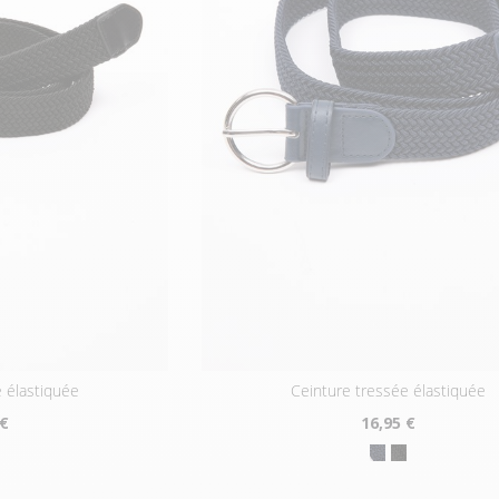
e élastiquée
ceinture tressée élastiquée
 €
16
,95 €