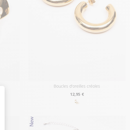
boucles d'oreilles créoles
12
,95 €
t : Personnalisez vos Options