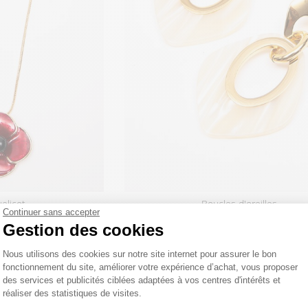
uelicot
boucles d'oreilles
Continuer sans accepter
 €
12
,95 €
Gestion des cookies
Plateforme de Gestion du Consentemen
Nous utilisons des cookies sur notre site internet pour assurer le bon
fonctionnement du site, améliorer votre expérience d’achat, vous proposer
des services et publicités ciblées adaptées à vos centres d'intérêts et
réaliser des statistiques de visites.
Axeptio consent