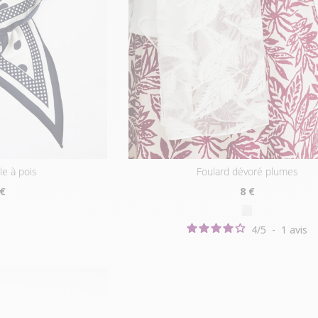
gle à pois
foulard dévoré plumes
 €
8
€
4
/
5
-
1
avis