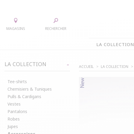
MAGASINS
RECHERCHER
LA COLLECTIO
LA COLLECTION
LA COLLECTION
ACCUEIL
LA COLLECTION
TEE-SHIRTS
JUPES
CHEMISIERS & TUNIQUES
ACCESS
Tee-shirts
Chemisiers & Tuniques
PULLS & CARDIGANS
PARKAS
Pulls & Cardigans
VESTES
MANTE
Vestes
PANTALONS
Pantalons
ROBES
Robes
Jupes