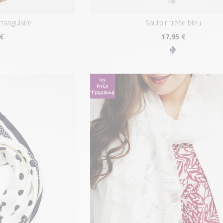
ectangulaire
sautoir trèfle bleu
 €
17
,95 €