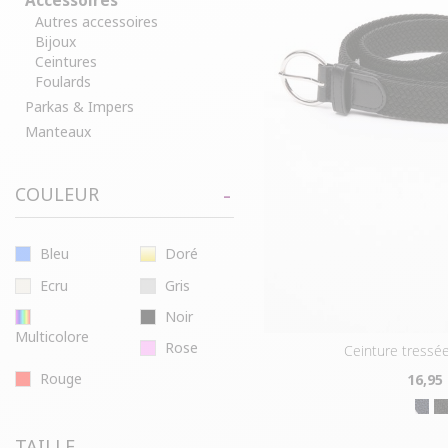
Accessoires
Autres accessoires
Bijoux
Ceintures
Foulards
Parkas & Impers
Manteaux
COULEUR
Bleu
Doré
Ecru
Gris
Noir
Multicolore
Rose
ceinture tressé
Rouge
16
,95
TAILLE