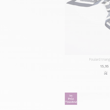
foulard trian
15
,95