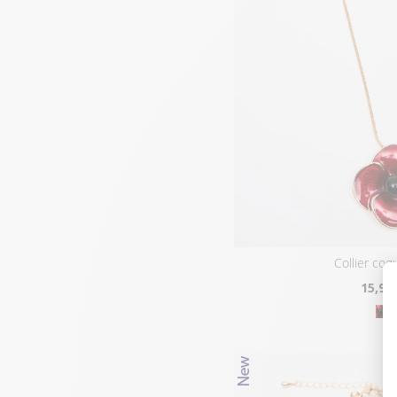
collier coq
15
,95