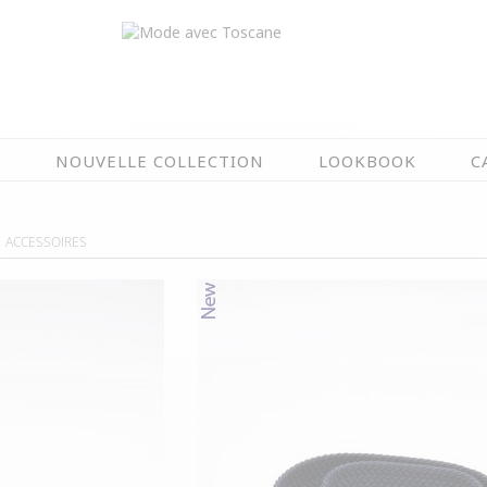
N
NOUVELLE COLLECTION
LOOKBOOK
C
EN CE MOMENT
ACCESSOIRES
ÉTÉ EN FLEURS
OIRES
NOUVELLE COLLECTION
 & IMPERS
MEILLEURES VENTES
AUX
LES PRIX TOSCANE