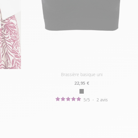
brassière basique uni
22
,95 €
5
/
5
-
2
avis